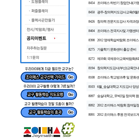
8454
조이매스 하반기 창업안내(가맹
8450
광주-창의력지도강사교육(9월1
8426
창의력 전문지도강사 자격과정(
8404
조이매스 전국지사및 가맹센
8398
2012 영재학습박람회 조이매
8275
가을학기 문화센터 출강 준비
8272
제19회 국제유아교육박람회(KIDS
8194
창의력지도강사(부산)교육안
8108
조이매스 학교방과후 및 문화센
8103
6월_숭실대학교 지도강사 양
8097
숭실대학교_무박2일 창의력 
8092
2012 조이매스 박람회 참여일정(
8091
2012 조이매스 후원 전국보