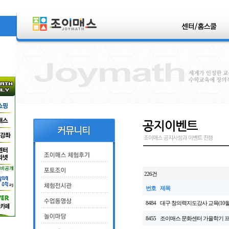
226건
번호
제목
8484
대구 창의력지도강사 교육(10월
8455
조이매스 문화센터 가을학기 프