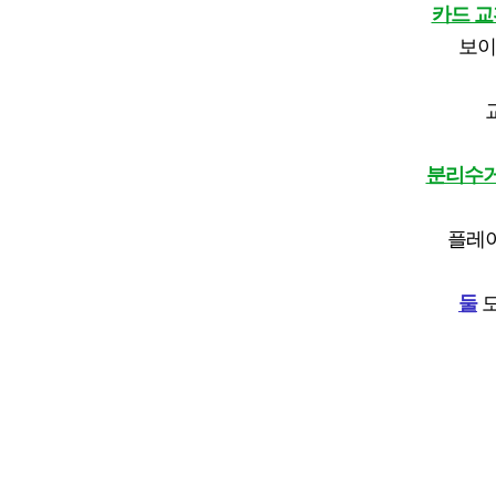
카드 
보이
분리수
플레이
둘
모