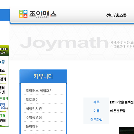
제목
[보드게임] 컬렉션
이름
예은선우맘
첨부화일