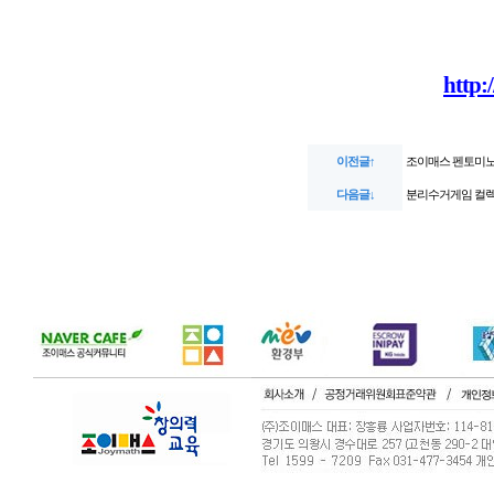
http:
이전글↑
조이매스 펜토미노 
다음글↓
분리수거게임 컬렉션