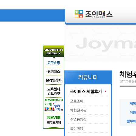
제목
이름
첨부화