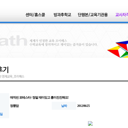
매직빈 포테스타 / 정말 재미있고 흥미진진해요!
정뿡맘
날짜
2012/06/25
일