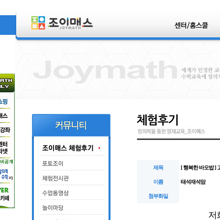
제목
[ 행복한 바오밥 
이름
태석재석맘
첨부화일
저