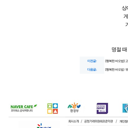
상
게
명절 때
이전글↑
[행복한 바오밥] 고
다음글↓
[행복한 바오밥 /