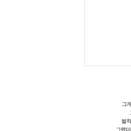
그게
벌칙
그랬더니