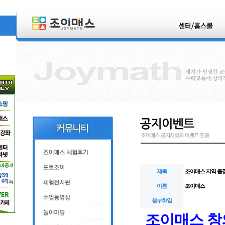
제목
조이매스 지역 출장
이름
조이매스
첨부화일
조이매스 창