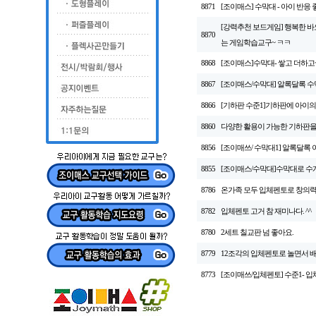
8871
[조이매스] 수막대 - 아이 반응
[강력추천 보드게임] 행복한 바
8870
는 게임학습교구~ ㅋㅋ
8868
[조이매스]수막대- 쌓고 더하고
8867
[조이매스/수막대] 알록달록 
8866
[기하판 수준1]기하판에 아이의
8860
다양한 활용이 가능한 기하판을 
8856
[조이매쓰/ 수막대1] 알록달록
8855
[조이매스/수막대]수막대로 수
8786
온가족 모두 입체펜토로 창의력
8782
입체펜토 고거 참 재미나다. ^^
8780
2세트 칠교판 넘 좋아요.
8779
12조각의 입체펜토로 놀면서 
8773
[조이매쓰/입체펜토] 수준1- 